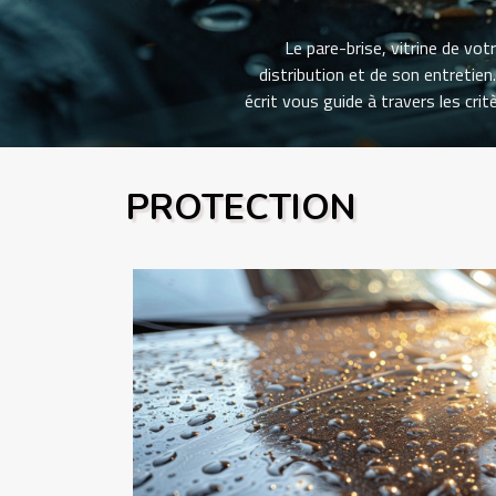
Le pare-brise, vitrine de vot
distribution et de son entretien
écrit vous guide à travers les cr
naviguer dans l'univers des pare-
route. Comprendre l'importance d
c'est une composante de sécuri
PROTECTION