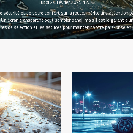
Lundi 24 février 2025 12:33
re sécurité et de votre confort sur la route, mérite une attention pa
. Un écran transparent peut sembler banal, mais il est le garant d'u
itères de sélection et les astuces pour maintenir votre pare-brise 
brises pour faire des choix éclairés et préserver votre visibilité, qu
u pare-brise Le pare-brise n'est pas simplement une vitre transpare
té vitale. Sa fonction première est d'offrir une protection optimale